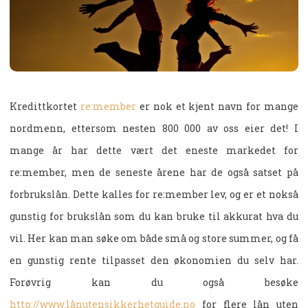
Kredittkortet
re:member
er nok et kjent navn for mange
nordmenn, ettersom nesten 800 000 av oss eier det! I
mange år har dette vært det eneste markedet for
re:member, men de seneste årene har de også satset på
forbrukslån. Dette kalles for re:member lev, og er et nokså
gunstig for brukslån som du kan bruke til akkurat hva du
vil. Her kan man søke om både små og store summer, og få
en gunstig rente tilpasset den økonomien du selv har.
Forøvrig kan du også besøke
http://www.lånutensikkerhetguide.no
for flere lån uten